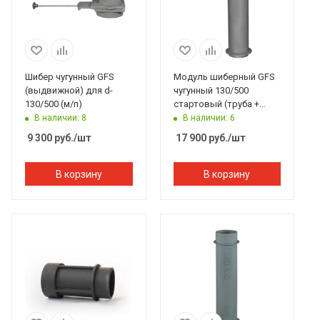
Шибер чугунный GFS
Модуль шиберный GFS
(выдвижной) для d-
чугунный 130/500
130/500 (м/п)
стартовый (труба +
шибер МП)
В наличии: 8
В наличии: 6
9 300
руб.
/шт
17 900
руб.
/шт
В корзину
В корзину