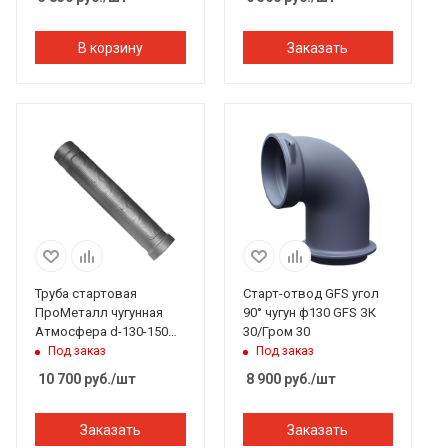
В корзину
Заказать
Труба стартовая
Старт-отвод GFS угол
ПроМеталл чугунная
90° чугун ф130 GFS ЗК
Атмосфера d-130-150
30/Гром 30
мм L 740 серый
Под заказ
Под заказ
10 700
руб.
/шт
8 900
руб.
/шт
Заказать
Заказать