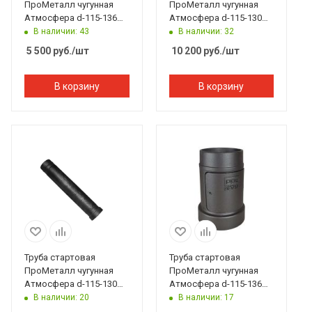
ПроМеталл чугунная
ПроМеталл чугунная
Атмосфера d-115-136
Атмосфера d-115-130
мм с ревизией и
мм L 740 серый
В наличии: 43
В наличии: 32
шибером
5 500
руб.
/шт
10 200
руб.
/шт
В корзину
В корзину
Труба стартовая
Труба стартовая
ПроМеталл чугунная
ПроМеталл чугунная
Атмосфера d-115-130
Атмосфера d-115-136
мм L 740 черный
мм с ревизией
В наличии: 20
В наличии: 17