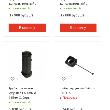
дополнительный
дополнительный
(верхняя труба + шибер
(верхняя труба + шибер
В наличии: 6
В наличии: 6
ММ)
ММ)
17 900
руб.
/шт
17 000
руб.
/шт
В корзину
В корзину
Труба стартовая
Шибер чугунный Сибирь
чугунная L500мм d-
ШБ-115
115мм Сибирь
Под заказ
В наличии: 4
5 830
руб.
/шт
6 560
руб.
/шт