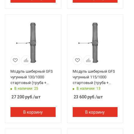
Модуль шиберный GFS
Модуль шиберный GFS
чугунный 130/1000
чугунный 115/1000
стартовый (труба +
стартовый (труба +
шибер ММ + труба)
шибер ММ + труба)
В наличии: 25
В наличии: 13
27 200
руб.
/шт
23 600
руб.
/шт
В корзину
В корзину