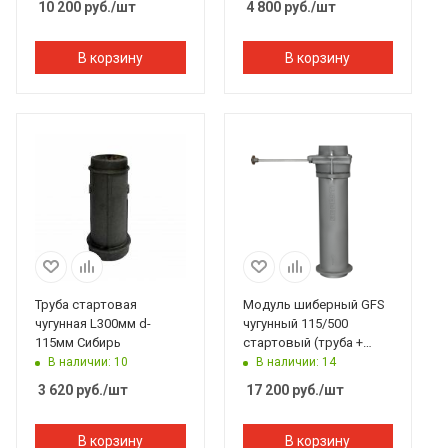
10 200
руб.
/шт
4 800
руб.
/шт
В корзину
В корзину
Труба стартовая
Модуль шиберный GFS
чугунная L300мм d-
чугунный 115/500
115мм Сибирь
стартовый (труба +
шибер МП)
В наличии: 10
В наличии: 14
3 620
руб.
/шт
17 200
руб.
/шт
В корзину
В корзину