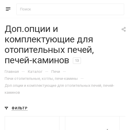
Доп.опции и
комплектующие для
отопительных печей,
печей-каминов
13
—
—
—
Главная
Каталог
Печи
—
Печи отопительные, котлы, печи-камины
Доп.опции и комплектующие для отопительных печей, печей-
каминов
ФИЛЬТР