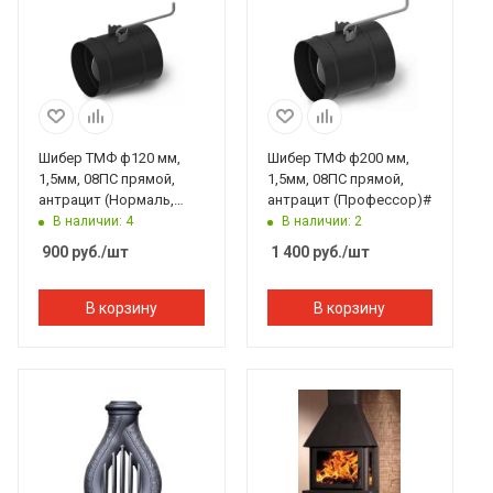
Шибер ТМФ ф120 мм,
Шибер ТМФ ф200 мм,
1,5мм, 08ПС прямой,
1,5мм, 08ПС прямой,
антрацит (Нормаль,
антрацит (Профессор)#
Студент, Инженер,
В наличии: 4
В наличии: 2
Гимназист)
900
руб.
/шт
1 400
руб.
/шт
В корзину
В корзину