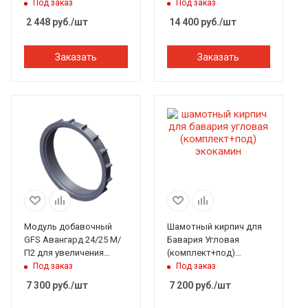
(Студент, Инженер,
креп.муфтой h=1230мм
Под заказ
Под заказ
Гимназист)
ЭкоКамин
2 448
руб.
/шт
14 400
руб.
/шт
Заказать
Заказать
Модуль добавочный
Шамотный кирпич для
GFS Авангард 24/25 М/
Бавария Угловая
П2 для увеличения
(комплект+под)
каменки h-55 мм
ЭкоКамин
Под заказ
Под заказ
7 300
руб.
/шт
7 200
руб.
/шт