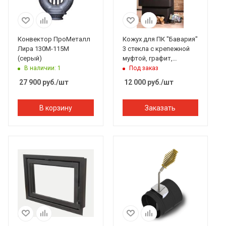
Конвектор ПроМеталл
Кожух для ПК "Бавария"
Лира 130М-115М
3 стекла с крепежной
(серый)
муфтой, графит,
ЭкоКамин
В наличии: 1
Под заказ
27 900
руб.
/шт
12 000
руб.
/шт
В корзину
Заказать