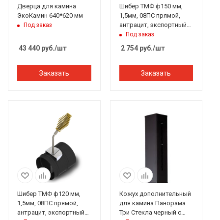
Дверца для камина
Шибер ТМФ ф150 мм,
ЭкоКамин 640*620 мм
1,5мм, 08ПС прямой,
антрацит, экспортный
Под заказ
(Доцент, Герма, Яуза)
Под заказ
43 440
руб.
/шт
2 754
руб.
/шт
Заказать
Заказать
Шибер ТМФ ф120 мм,
Кожух дополнительный
1,5мм, 08ПС прямой,
для камина Панорама
антрацит, экспортный
Три Стекла черный с