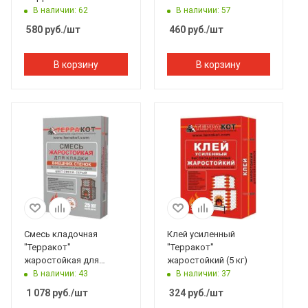
В наличии: 62
В наличии: 57
580
руб.
/шт
460
руб.
/шт
В корзину
В корзину
Смесь кладочная
Клей усиленный
"Терракот"
"Терракот"
жаростойкая для
жаростойкий (5 кг)
кладки внешних стенок
В наличии: 43
В наличии: 37
(25 кг)
1 078
руб.
/шт
324
руб.
/шт