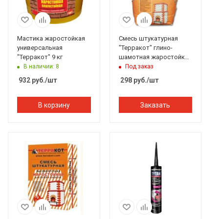
Мастика жаростойкая
Смесь штукатурная
универсальная
"Терракот" глино-
"Терракот" 9 кг
шамотная жаростойкая
высокопрочная (5 кг)
В наличии: 8
Под заказ
932
руб.
/шт
298
руб.
/шт
В корзину
Заказать