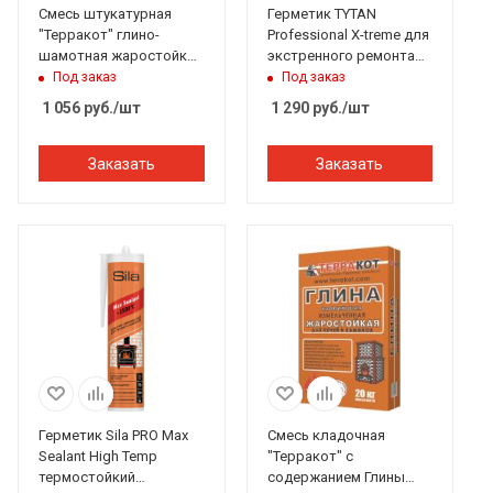
Смесь штукатурная
Герметик TYTAN
"Терракот" глино-
Professional X-treme для
шамотная жаростойкая
экстренного ремонта
высокопрочная (25 кг)
кровли (прозрачный)
Под заказ
Под заказ
310мл
1 056
руб.
/шт
1 290
руб.
/шт
Заказать
Заказать
Герметик Sila PRO Max
Смесь кладочная
Sealant High Temp
"Терракот" с
термостойкий
содержанием Глины