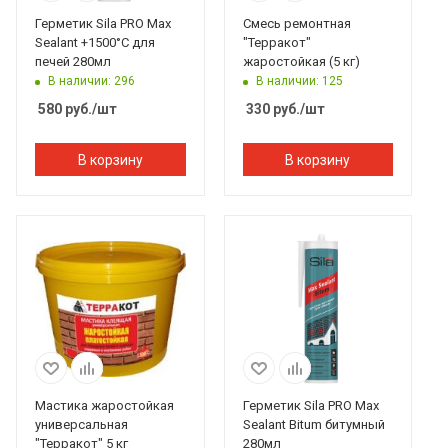
Герметик Sila PRO Max
Смесь ремонтная
Sealant +1500°С для
"Терракот"
печей 280мл
жаростойкая (5 кг)
В наличии: 296
В наличии: 125
580
руб.
/шт
330
руб.
/шт
В корзину
В корзину
Мастика жаростойкая
Герметик Sila PRO Max
универсальная
Sealant Bitum битумный
"Терракот" 5 кг
280мл