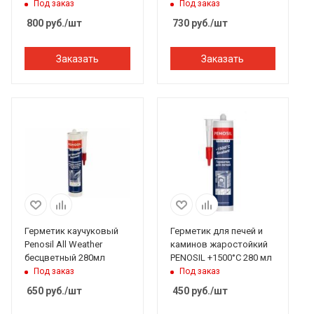
силиконовый 280 мл.
каолиновой 99,9% (20
Под заказ
Под заказ
красный
кг)
800
руб.
/шт
730
руб.
/шт
Заказать
Заказать
Герметик каучуковый
Герметик для печей и
Penosil All Weather
каминов жаростойкий
бесцветный 280мл
PENOSIL +1500°C 280 мл
Под заказ
Под заказ
650
руб.
/шт
450
руб.
/шт