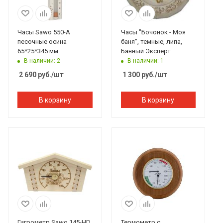
Часы Sawo 550-A
Часы "Бочонок - Моя
песочные осина
баня", темные, липа,
65*25*345 мм
Банный Эксперт
В наличии: 2
В наличии: 1
2 690
руб.
/шт
1 300
руб.
/шт
В корзину
В корзину
Гигрометр Sawo 145-НD,
Термометр с