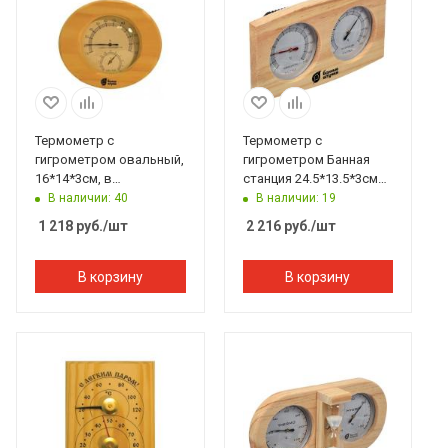
Термометр с
Термометр с
гигрометром овальный,
гигрометром Банная
16*14*3см, в
станция 24.5*13.5*3см
дерев.корпусе Банные
Банные штучки
В наличии: 40
В наличии: 19
штучки
1 218
руб.
/шт
2 216
руб.
/шт
В корзину
В корзину