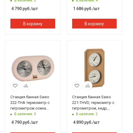
140*225 мм
23,6*22*1,9 см Банные
В наличии: 5
В наличии: 4
штучки
4 790
руб.
/шт
1 686
руб.
/шт
В корзину
В корзину
Станция банная Sawo
Станция банная Sawo
222-THA термометр с
221-THVD, термометр с
гигрометром осина
гигрометром, кедр,
250*30*135 мм
140*225 мм
В наличии: 3
В наличии: 2
4 790
руб.
/шт
4 890
руб.
/шт