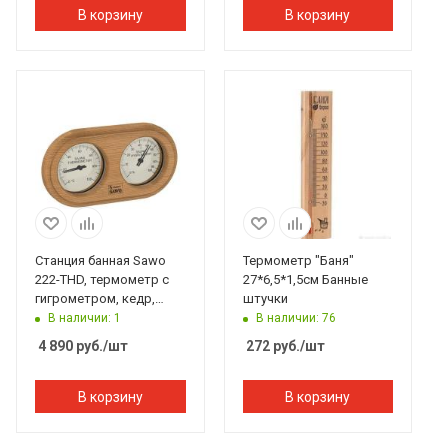
В корзину
В корзину
Станция банная Sawo
Термометр "Баня"
222-THD, термометр с
27*6,5*1,5см Банные
гигрометром, кедр,
штучки
140*225 мм
В наличии: 1
В наличии: 76
4 890
руб.
/шт
272
руб.
/шт
В корзину
В корзину