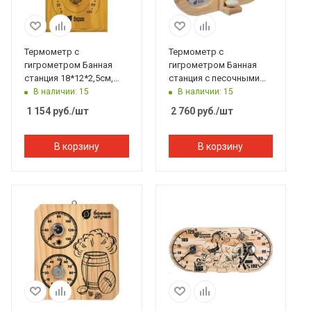
Термометр с
Термометр с
гигрометром Банная
гигрометром Банная
станция 18*12*2,5см,
станция с песочными
Банные штучки
часами 27*13,8*7,5 см
В наличии: 15
В наличии: 15
Банные штучки
1 154
руб.
/шт
2 760
руб.
/шт
В корзину
В корзину