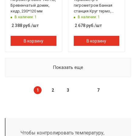
Бревенчатый домик,
гигрометром Банная
кедр, 230*120 мм
станция Круг термо,
липа, TH-10T, 212F,
В наличии: 1
В наличии: 1
Банный Эксперт
2 388
руб.
/шт
2 678
руб.
/шт
В корзину
В корзину
Показать еще
1
2
3
7
Чтобы контролировать температуру,