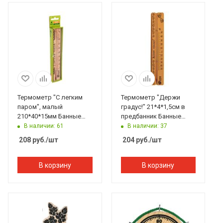
Термометр "С легким
Термометр "Держи
паром", малый
градус!" 21*4*1,5см в
210*40*15мм Банные
предбанник Банные
штучки
штучки
В наличии: 61
В наличии: 37
208
руб.
/шт
204
руб.
/шт
В корзину
В корзину