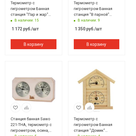
Термометр с
Термометр с
гигрометром Банная
гигрометром Банная
станция "Пар и жар"
станция "В парной"
15*17*2,5 см Банные
25*11 см Банные штучки
В наличии: 15
В наличии: 9
штучки
1 172
руб.
/шт
1 350
руб.
/шт
В корзину
В корзину
Станция банная Sawo
Термометр с
221-THA, термометр с
гигрометром Банная
гигрометром, осина,
станция "Домик"