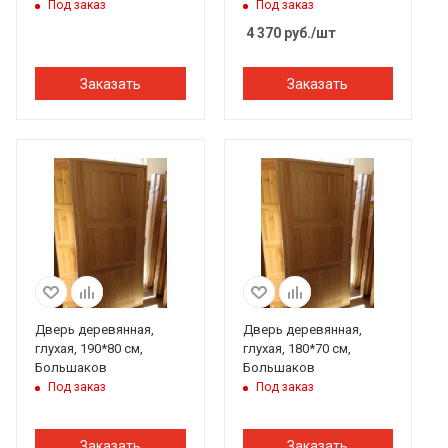
Перец
Эксперт
Под заказ
Под заказ
4 370
руб.
/шт
Заказать
Заказать
Дверь деревянная,
Дверь деревянная,
глухая, 190*80 см,
глухая, 180*70 см,
Большаков
Большаков
Под заказ
Под заказ
Заказать
Заказать