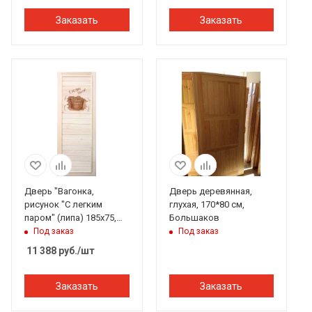
Заказать
Заказать
Дверь "Вагонка,
Дверь деревянная,
рисунок "С легким
глухая, 170*80 см,
паром" (липа) 185х75,
Большаков
коробка липа. Банный
Под заказ
Под заказ
Эксперт
11 388
руб.
/шт
Заказать
Заказать