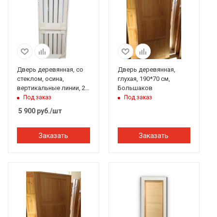
Дверь деревянная, со
Дверь деревянная,
стеклом, осина,
глухая, 190*70 см,
вертикальные линии, 2
Большаков
петли 170*75 см, Банный
Под заказ
Под заказ
Перец
5 900
руб.
/шт
Заказать
Заказать