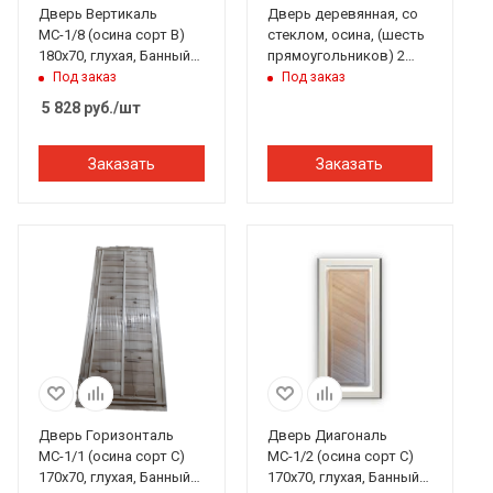
Дверь Вертикаль
Дверь деревянная, со
МС-1/8 (осина сорт В)
стеклом, осина, (шесть
180х70, глухая, Банный
прямоугольников) 2
Эксперт
петли 170*70 см, Банный
Под заказ
Под заказ
Перец
5 828
руб.
/шт
Заказать
Заказать
Дверь Горизонталь
Дверь Диагональ
МС-1/1 (осина сорт С)
МС-1/2 (осина сорт С)
170х70, глухая, Банный
170х70, глухая, Банный