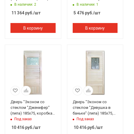
береза) Банный
В наличии: 2
В наличии: 1
Эксперт
11 364
руб.
/шт
5 476
руб.
/шт
В корзину
В корзину
Дверь "Эконом со
Дверь "Эконом со
стеклом "Дженифер"
стеклом "Девушка в
(липа) 185х75, коробка
баньке" (липа) 185х75,
липа. Банный Эксперт
коробка липа. Банный
Под заказ
Под заказ
Эксперт
10 416
руб.
/шт
10 416
руб.
/шт