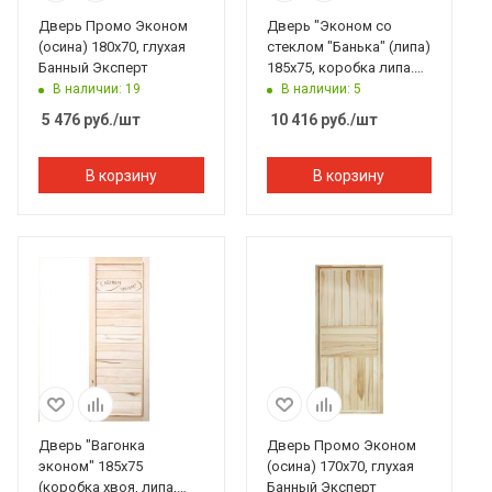
Дверь Промо Эконом
Дверь "Эконом со
(осина) 180х70, глухая
стеклом "Банька" (липа)
Банный Эксперт
185х75, коробка липа.
Банный Эксперт
В наличии: 19
В наличии: 5
5 476
руб.
/шт
10 416
руб.
/шт
В корзину
В корзину
Дверь "Вагонка
Дверь Промо Эконом
эконом" 185х75
(осина) 170х70, глухая
(коробка хвоя, липа,
Банный Эксперт