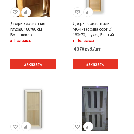
Дверь деревянная,
Дверь Горизонталь
глухая, 180*80 см,
МС-1/1 (осина сорт С)
Большаков
180х70, глухая, Банный
Эксперт
Под заказ
Под заказ
4 370
руб.
/шт
Заказать
Заказать