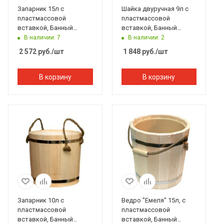
Запарник 15л с
Шайка двуручная 9л с
пластмассовой
пластмассовой
вставкой, Банный
вставкой, Банный
Эксперт
Эксперт
В наличии: 7
В наличии: 2
2 572
руб.
/шт
1 848
руб.
/шт
В корзину
В корзину
Запарник 10л с
Ведро "Емеля" 15л, с
пластмассовой
пластмассовой
вставкой, Банный
вставкой, Банный