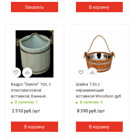
Заказать
В корзину
Ведро "Емеля" 10л, с
Шайка 7,5л с
пластмассовой
нержавеющей
вставкой, Банный
вставкой Woodson дуб
Эксперт
В наличии: 1
В наличии: 6
2 310
руб.
/шт
8 390
руб.
/шт
В корзину
В корзину