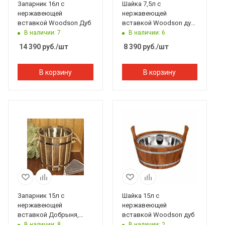
Запарник 16л с
Шайка 7,5л с
нержавеющей
нержавеющей
вставкой Woodson Дуб
вставкой Woodson дуб
в тёмном
В наличии: 7
В наличии: 6
14 390
руб.
/шт
8 390
руб.
/шт
В корзину
В корзину
Запарник 15л с
Шайка 15л с
нержавеющей
нержавеющей
вставкой Добрыня,
вставкой Woodson дуб
Банный Эксперт
В наличии: 8
В наличии: 2