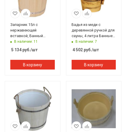
Запарник 15л с
Бадья из меди с
нержавеющей
деревянной ручкой для
вставкой, Банный
сауны, 4 литра Банные
Эксперт
штучки
В наличии: 11
В наличии: 7
5 134
руб.
/шт
4 502
руб.
/шт
В корзину
В корзину