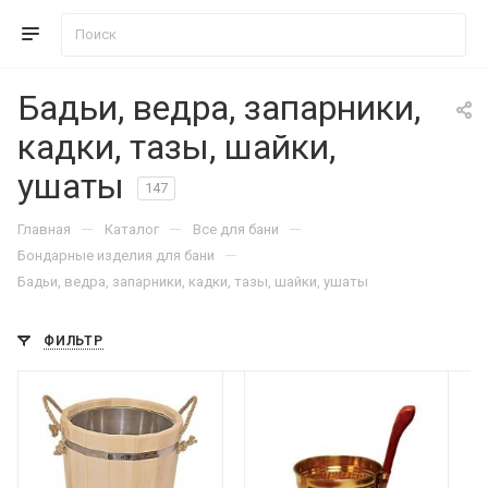
Бадьи, ведра, запарники,
кадки, тазы, шайки,
ушаты
147
—
—
—
Главная
Каталог
Все для бани
—
Бондарные изделия для бани
Бадьи, ведра, запарники, кадки, тазы, шайки, ушаты
ФИЛЬТР