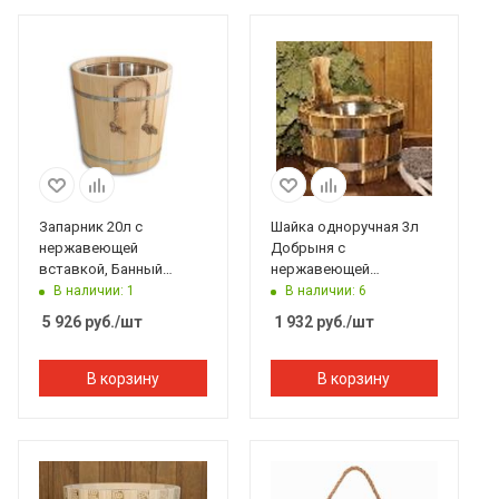
Запарник 20л с
Шайка одноручная 3л
нержавеющей
Добрыня с
вставкой, Банный
нержавеющей
Эксперт
вставкой, Банный
В наличии: 1
В наличии: 6
Эксперт
5 926
руб.
/шт
1 932
руб.
/шт
В корзину
В корзину