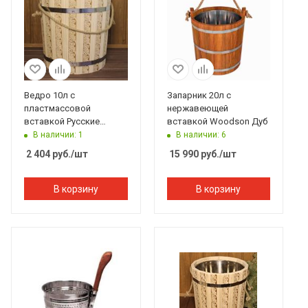
Ведро 10л с
Запарник 20л с
пластмассовой
нержавеющей
вставкой Русские
вставкой Woodson Дуб
узоры, Банный Эксперт
В наличии: 1
В наличии: 6
2 404
руб.
/шт
15 990
руб.
/шт
В корзину
В корзину