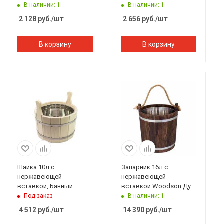
Эксперт
Эксперт
В наличии: 1
В наличии: 1
2 128
руб.
/шт
2 656
руб.
/шт
В корзину
В корзину
Шайка 10л с
Запарник 16л с
нержавеющей
нержавеющей
вставкой, Банный
вставкой Woodson Дуб
Эксперт
в темном
Под заказ
В наличии: 1
4 512
руб.
/шт
14 390
руб.
/шт