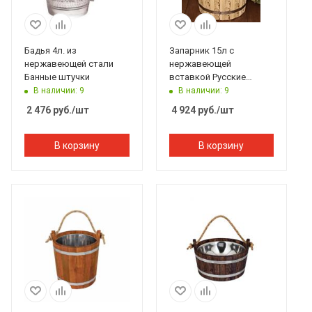
Бадья 4л. из
Запарник 15л с
нержавеющей стали
нержавеющей
Банные штучки
вставкой Русские
Узоры, Банный Эксперт
В наличии: 9
В наличии: 9
2 476
руб.
/шт
4 924
руб.
/шт
В корзину
В корзину