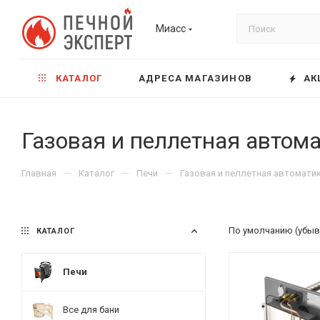
Миасс
КАТАЛОГ
АДРЕСА МАГАЗИНОВ
АК
Газовая и пеллетная автом
—
—
—
Главная
Каталог
Печи
Газовая и пеллетная автомати
По умолчанию (убыв
КАТАЛОГ
Печи
Все для бани