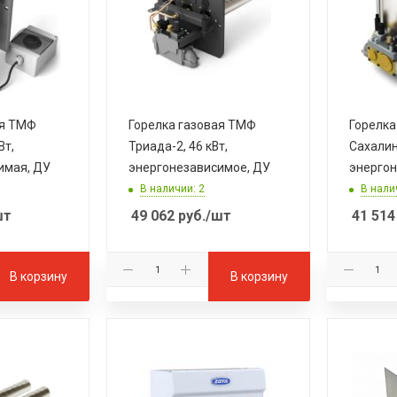
ая ТМФ
Горелка газовая ТМФ
Горелка
Вт,
Триада-2, 46 кВт,
Сахалин-
имая, ДУ
энергонезависимое, ДУ
энергон
В наличии: 2
В нали
шт
49 062
руб.
/шт
41 514
В корзину
В корзину