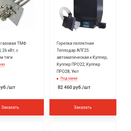
 газовая ТМФ
Горелка пеллетная
 26 кВт, с
Теплодар АПГ25
м тяги
автоматическая к Куппер,
Куппер ПРО22, Куппер
каз
ПРО28, Уют
Под заказ
уб.
/шт
82 460
руб.
/шт
Заказать
Заказать