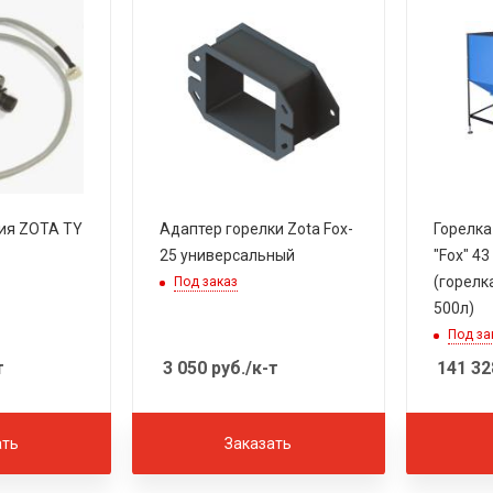
ия ZOTA TY
Адаптер горелки Zota Fox-
Горелка
25 универсальный
"Fox" 43
(горел
Под заказ
500л)
Под за
т
3 050
руб.
/к-т
141 32
ать
Заказать