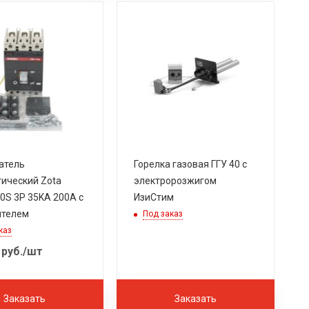
атель
Горелка газовая ГГУ 40 с
ический Zota
электророзжигом
0S 3P 35KA 200A с
ИзиСтим
ителем
Под заказ
каз
руб.
/шт
Заказать
Заказать