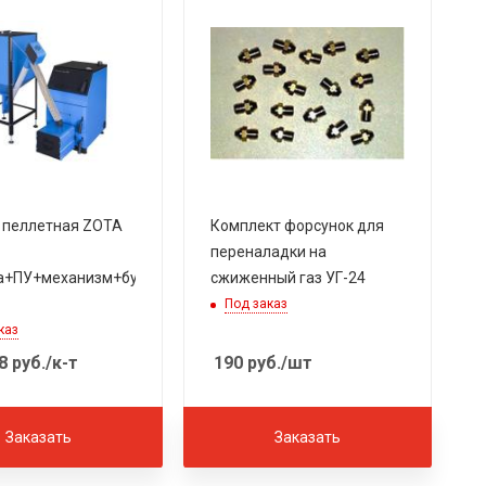
 пеллетная ZOTA
Комплект форсунок для
переналадки на
ка+ПУ+механизм+бункер
сжиженный газ УГ-24
Под заказ
каз
8
руб.
/к-т
190
руб.
/шт
Заказать
Заказать