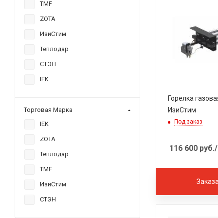
TMF
ZOTA
ИзиСтим
Теплодар
СТЭН
IEK
Горелка газова
ИзиСтим
Торговая Марка
Под заказ
IEK
ZOTA
116 600
руб.
Теплодар
TMF
Заказ
ИзиСтим
СТЭН