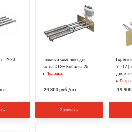
я ГГУ 80
Газовый комплект для
Горелка
котла СТЭН Кобальт 25
УГ-12 (а
для кот
Под заказ
Под за
/шт
29 800
руб.
/шт
19 900
ать
Заказать