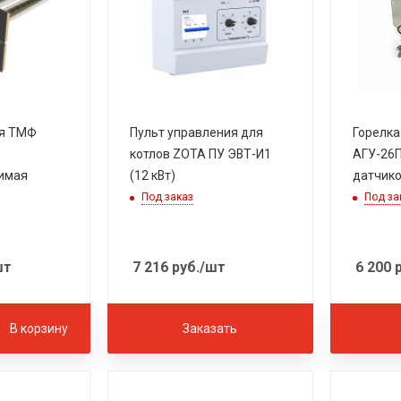
ая ТМФ
Пульт управления для
Горелка
котлов ZOTA ПУ ЭВТ-И1
АГУ-26П,
имая
(12 кВт)
датчико
Под заказ
Под за
шт
7 216
руб.
/шт
6 200
р
В корзину
Заказать