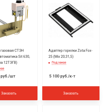
 газовая СТЭН
Адаптер горелки Zota Fox-
втоматика Sit 630,
25 (Mix 20;31,5)
ла 12ТЭГВ)
Под заказ
каз
руб.
/шт
5 100
руб.
/к-т
Заказать
Заказать