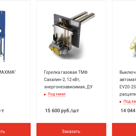
Горелка газовая ТМФ
Выключ
Сахалин-2, 12 кВт,
автомат
энергонезависимая, ДУ
EV20-25
расцеп
Под заказ
Под за
-т
15 600
руб.
/шт
14 044
ать
Заказать