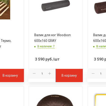
Валик для ног Woodson
Валик д
 Термо,
600x160 GRAY
600x16
т
В наличии: 7
В нали
3 590
руб.
/шт
3 590
р
В корзину
В корзину