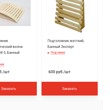
овник
Подголовник жесткий,
ческий волна
Банный Эксперт
 М-5, Банный
Под заказ
каз
б.
/шт
630
руб.
/шт
Заказать
Заказать