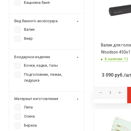
Бацькина баня
Вид банного аксессуара
Валик
Веер
Валик для гол
Woodson 450x
Бондарное изделие
В наличии: 12
Бочки, кадки, тазы
3 090
руб.
/ш
Подголовник, лежак,
сидушка
Материал изготовления
Липа
Осина
Береза