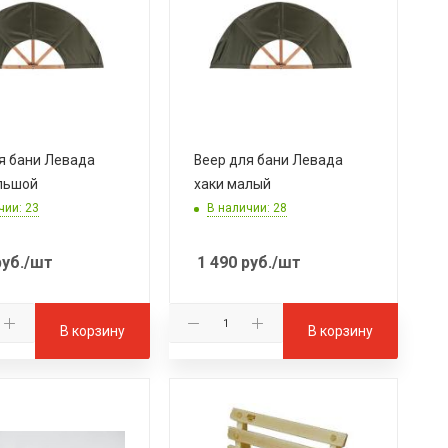
я бани Левада
Веер для бани Левада
льшой
хаки малый
чии: 23
В наличии: 28
уб.
/шт
1 490
руб.
/шт
В корзину
В корзину