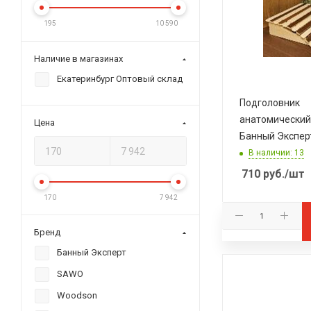
195
10 590
Наличие в магазинах
Екатеринбург Оптовый склад
Подголовник
анатомический
Цена
Банный Экспер
В наличии: 13
710
руб.
/шт
170
7 942
Бренд
Банный Эксперт
SAWO
Woodson