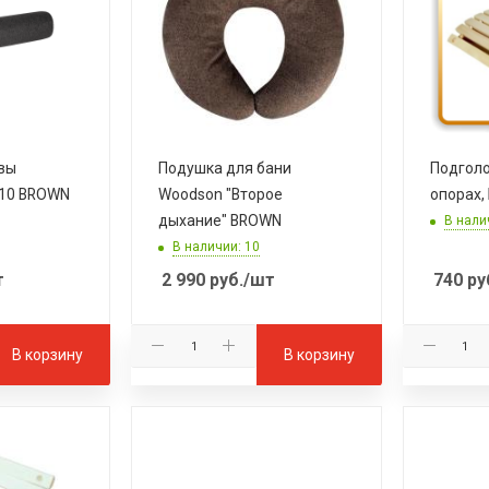
овы
Подушка для бани
Подголо
110 BROWN
Woodson "Второе
опорах,
дыхание" BROWN
В нали
В наличии: 10
т
2 990
руб.
/шт
740
ру
В корзину
В корзину