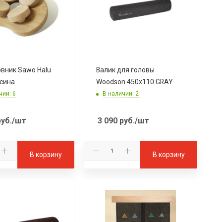
вник Sawo Halu
Валик для головы
осина
Woodson 450x110 GRAY
чии: 6
В наличии: 2
уб.
/шт
3 090
руб.
/шт
В корзину
В корзину