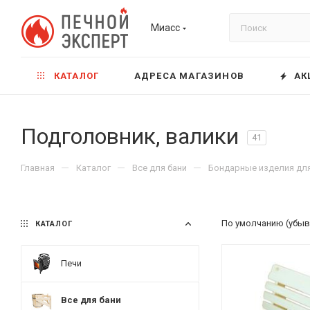
Миасс
КАТАЛОГ
АДРЕСА МАГАЗИНОВ
АК
Подголовник, валики
41
—
—
—
Главная
Каталог
Все для бани
Бондарные изделия для
По умолчанию (убыв
КАТАЛОГ
Печи
Все для бани