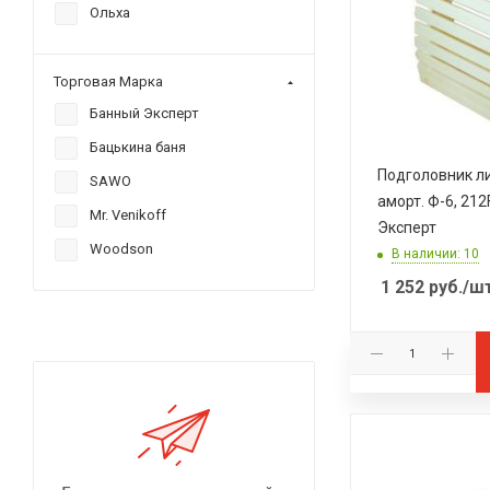
Ольха
Торговая Марка
Банный Эксперт
Бацькина баня
Подголовник ли
SAWO
аморт. Ф-6, 212
Mr. Venikoff
Эксперт
Woodson
В наличии: 10
1 252
руб.
/ш