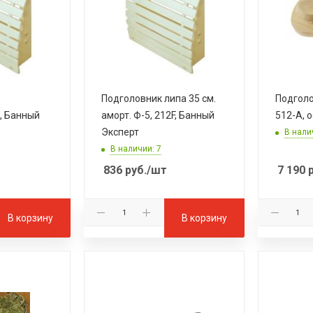
Подголовник липа 35 см.
Подголо
, Банный
аморт. Ф-5, 212F, Банный
512-A, 
Эксперт
В нали
В наличии: 7
836
руб.
/шт
7 190
р
В корзину
В корзину