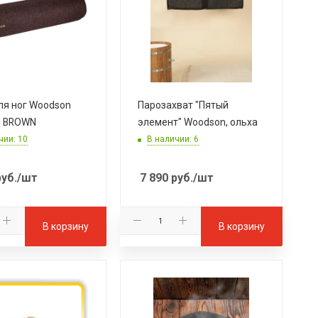
ля ног Woodson
Парозахват "Пятый
0 BROWN
элемент" Woodson, ольха
чии: 10
В наличии: 6
уб.
/шт
7 890
руб.
/шт
В корзину
В корзину