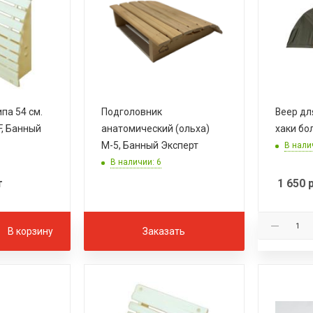
па 54 см.
Подголовник
Веер дл
F, Банный
анатомический (ольха)
хаки бо
М-5, Банный Эксперт
В нали
В наличии: 6
т
1 650
р
В корзину
Заказать