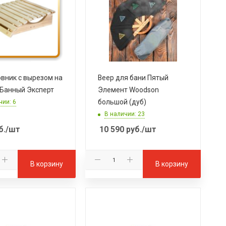
вник с вырезом на
Веер для бани Пятый
 Банный Эксперт
Элемент Woodson
большой (дуб)
чии: 6
В наличии: 23
б.
/шт
10 590
руб.
/шт
В корзину
В корзину