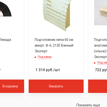
 Левада
Подголовник липа 60 см.
Подгол
аморт. Ф-6, 212F, Банный
анатоми
Эксперт
(ольха)
Эксперт
Под заказ
Под за
т
1 314
руб.
/шт
722
ру
В корзину
Заказать
Показать еще